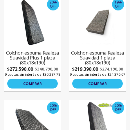
20%
19%
OFF
OFF
Colchon espuma Realeza
Colchon espuma Realeza
Suavidad Plus 1 plaza
Suavidad 1 plaza
(80x18x190)
(80x18x190)
$272.590,00
$219.390,00
$340.790,00
$274.190,00
9 cuotas sin interés de $30.287,78
9 cuotas sin interés de $24.376,67
COMPRAR
COMPRAR
20%
20%
OFF
OFF