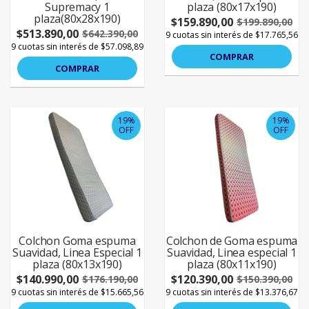
Supremacy 1
plaza (80x17x190)
plaza(80x28x190)
$159.890,00
$199.890,00
$513.890,00
$642.390,00
9 cuotas sin interés de $17.765,56
9 cuotas sin interés de $57.098,89
COMPRAR
COMPRAR
19%
19%
OFF
OFF
Colchon Goma espuma
Colchon de Goma espuma
Suavidad, Linea Especial 1
Suavidad, Linea especial 1
plaza (80x13x190)
plaza (80x11x190)
$140.990,00
$120.390,00
$176.190,00
$150.390,00
9 cuotas sin interés de $15.665,56
9 cuotas sin interés de $13.376,67