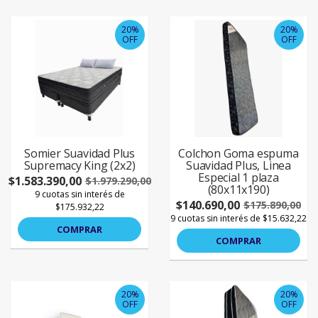
20%
20%
OFF
OFF
Somier Suavidad Plus
Colchon Goma espuma
Supremacy King (2x2)
Suavidad Plus, Linea
Especial 1 plaza
$1.583.390,00
$1.979.290,00
(80x11x190)
9 cuotas sin interés de
$140.690,00
$175.890,00
$175.932,22
9 cuotas sin interés de $15.632,22
COMPRAR
COMPRAR
20%
20%
OFF
OFF