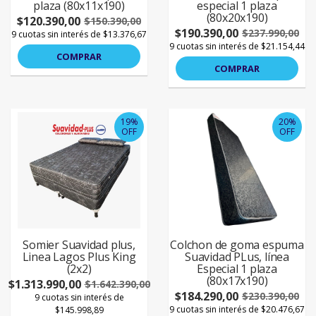
plaza (80x11x190)
especial 1 plaza
(80x20x190)
$120.390,00
$150.390,00
$190.390,00
$237.990,00
9 cuotas sin interés de $13.376,67
9 cuotas sin interés de $21.154,44
COMPRAR
COMPRAR
19%
20%
OFF
OFF
Somier Suavidad plus,
Colchon de goma espuma
Linea Lagos Plus King
Suavidad PLus, línea
(2x2)
Especial 1 plaza
(80x17x190)
$1.313.990,00
$1.642.390,00
$184.290,00
$230.390,00
9 cuotas sin interés de
9 cuotas sin interés de $20.476,67
$145.998,89