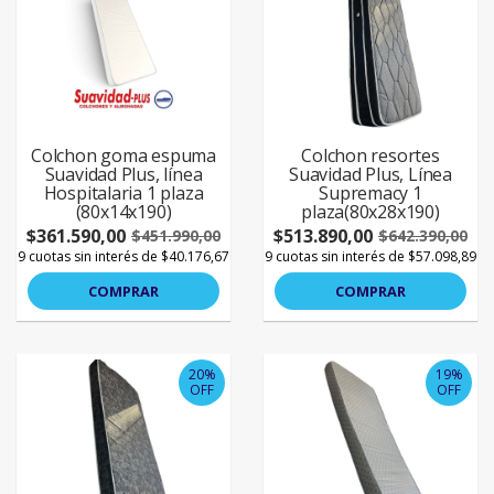
Colchon goma espuma
Colchon resortes
Suavidad Plus, línea
Suavidad Plus, Línea
Hospitalaria 1 plaza
Supremacy 1
(80x14x190)
plaza(80x28x190)
$361.590,00
$513.890,00
$451.990,00
$642.390,00
9 cuotas sin interés de $40.176,67
9 cuotas sin interés de $57.098,89
COMPRAR
COMPRAR
20%
19%
OFF
OFF