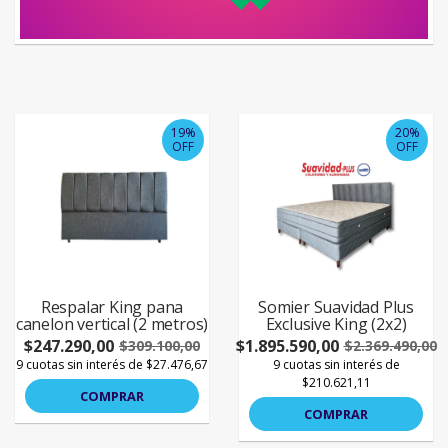
19%
20%
OFF
OFF
Respalar King pana
Somier Suavidad Plus
canelon vertical (2 metros)
Exclusive King (2x2)
$247.290,00
$1.895.590,00
$309.100,00
$2.369.490,00
9 cuotas sin interés de $27.476,67
9 cuotas sin interés de
$210.621,11
COMPRAR
COMPRAR